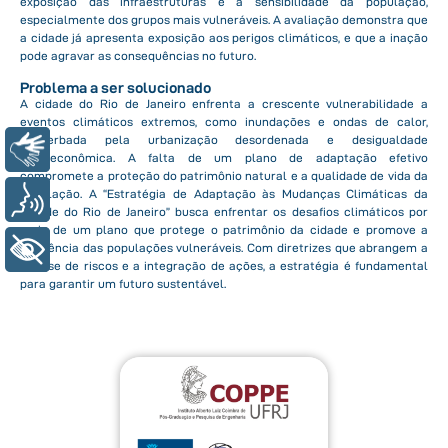
exposição das infraestruturas e a sensibilidade da população,
especialmente dos grupos mais vulneráveis. A avaliação demonstra que
a cidade já apresenta exposição aos perigos climáticos, e que a inação
pode agravar as consequências no futuro.
Problema a ser solucionado
A cidade do Rio de Janeiro enfrenta a crescente vulnerabilidade a
eventos climáticos extremos, como inundações e ondas de calor,
exacerbada pela urbanização desordenada e desigualdade
Libras
socioeconômica. A falta de um plano de adaptação efetivo
compromete a proteção do patrimônio natural e a qualidade de vida da
população. A “Estratégia de Adaptação às Mudanças Climáticas da
Voz
Cidade do Rio de Janeiro” busca enfrentar os desafios climáticos por
meio de um plano que protege o patrimônio da cidade e promove a
+ Acessibilidade
resiliência das populações vulneráveis. Com diretrizes que abrangem a
análise de riscos e a integração de ações, a estratégia é fundamental
para garantir um futuro sustentável.