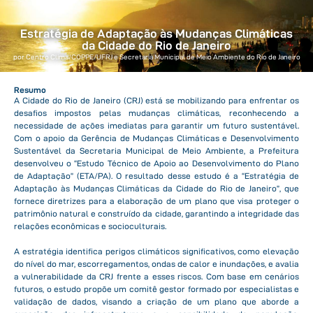
Estratégia de Adaptação às Mudanças Climáticas
da Cidade do Rio de Janeiro
por Centro Clima/COPPE/UFRJ e Secretaria Municipal de Meio Ambiente do Rio de Janeiro
Resumo
A Cidade do Rio de Janeiro (CRJ) está se mobilizando para enfrentar os
desafios impostos pelas mudanças climáticas, reconhecendo a
necessidade de ações imediatas para garantir um futuro sustentável.
Com o apoio da Gerência de Mudanças Climáticas e Desenvolvimento
Sustentável da Secretaria Municipal de Meio Ambiente, a Prefeitura
desenvolveu o “Estudo Técnico de Apoio ao Desenvolvimento do Plano
de Adaptação” (ETA/PA). O resultado desse estudo é a “Estratégia de
Adaptação às Mudanças Climáticas da Cidade do Rio de Janeiro”, que
fornece diretrizes para a elaboração de um plano que visa proteger o
patrimônio natural e construído da cidade, garantindo a integridade das
relações econômicas e socioculturais.
A estratégia identifica perigos climáticos significativos, como elevação
do nível do mar, escorregamentos, ondas de calor e inundações, e avalia
a vulnerabilidade da CRJ frente a esses riscos. Com base em cenários
futuros, o estudo propõe um comitê gestor formado por especialistas e
validação de dados, visando a criação de um plano que aborde a