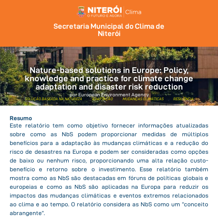
Secretaria Municipal do Clima de
Niterói
Nature-based solutions in Europe: Policy,
knowledge and practice for climate change
adaptation and disaster risk reduction
por European Environment Agency
SOLUÇÃO BASEADA NA NATUREZA
ADAPTAÇÃO
MUDANÇAS CLIMÁTICAS
RESILIÊNCIA
Resumo
Este relatório tem como objetivo fornecer informações atualizadas
sobre como as NbS podem proporcionar medidas de múltiplos
benefícios para a adaptação às mudanças climáticas e a redução do
risco de desastres na Europa e podem ser consideradas como opções
de baixo ou nenhum risco, proporcionando uma alta relação custo-
benefício e retorno sobre o investimento. Esse relatório também
mostra como as NbS são destacadas em fóruns de políticas globais e
europeias e como as NbS são aplicadas na Europa para reduzir os
impactos das mudanças climáticas e eventos extremos relacionados
ao clima e ao tempo. O relatório considera as NbS como um “conceito
abrangente”.