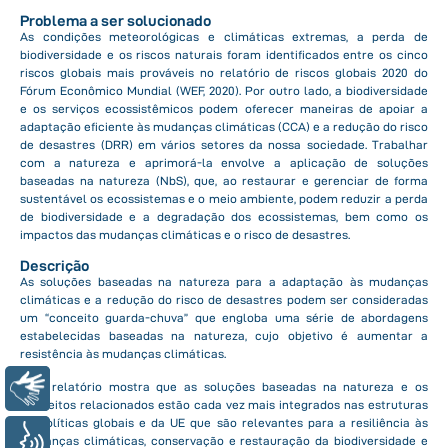
Problema a ser solucionado
As condições meteorológicas e climáticas extremas, a perda de
biodiversidade e os riscos naturais foram identificados entre os cinco
riscos globais mais prováveis no relatório de riscos globais 2020 do
Fórum Econômico Mundial (WEF, 2020). Por outro lado, a biodiversidade
e os serviços ecossistêmicos podem oferecer maneiras de apoiar a
adaptação eficiente às mudanças climáticas (CCA) e a redução do risco
de desastres (DRR) em vários setores da nossa sociedade. Trabalhar
com a natureza e aprimorá-la envolve a aplicação de soluções
baseadas na natureza (NbS), que, ao restaurar e gerenciar de forma
sustentável os ecossistemas e o meio ambiente, podem reduzir a perda
de biodiversidade e a degradação dos ecossistemas, bem como os
impactos das mudanças climáticas e o risco de desastres.
Descrição
As soluções baseadas na natureza para a adaptação às mudanças
climáticas e a redução do risco de desastres podem ser consideradas
um “conceito guarda-chuva” que engloba uma série de abordagens
estabelecidas baseadas na natureza, cujo objetivo é aumentar a
resistência às mudanças climáticas.
Libras
Este relatório mostra que as soluções baseadas na natureza e os
conceitos relacionados estão cada vez mais integrados nas estruturas
de políticas globais e da UE que são relevantes para a resiliência às
Voz
mudanças climáticas, conservação e restauração da biodiversidade e