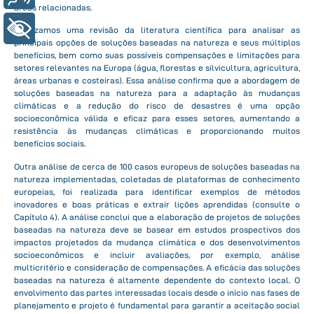
áreas relacionadas.
+ Acessibilidade
Realizamos uma revisão da literatura científica para analisar as
principais opções de soluções baseadas na natureza e seus múltiplos
benefícios, bem como suas possíveis compensações e limitações para
setores relevantes na Europa (água, florestas e silvicultura, agricultura,
áreas urbanas e costeiras). Essa análise confirma que a abordagem de
soluções baseadas na natureza para a adaptação às mudanças
climáticas e a redução do risco de desastres é uma opção
socioeconômica válida e eficaz para esses setores, aumentando a
resistência às mudanças climáticas e proporcionando muitos
benefícios sociais.
Outra análise de cerca de 100 casos europeus de soluções baseadas na
natureza implementadas, coletadas de plataformas de conhecimento
europeias, foi realizada para identificar exemplos de métodos
inovadores e boas práticas e extrair lições aprendidas (consulte o
Capítulo 4). A análise conclui que a elaboração de projetos de soluções
baseadas na natureza deve se basear em estudos prospectivos dos
impactos projetados da mudança climática e dos desenvolvimentos
socioeconômicos e incluir avaliações, por exemplo, análise
multicritério e consideração de compensações. A eficácia das soluções
baseadas na natureza é altamente dependente do contexto local. O
envolvimento das partes interessadas locais desde o início nas fases de
planejamento e projeto é fundamental para garantir a aceitação social