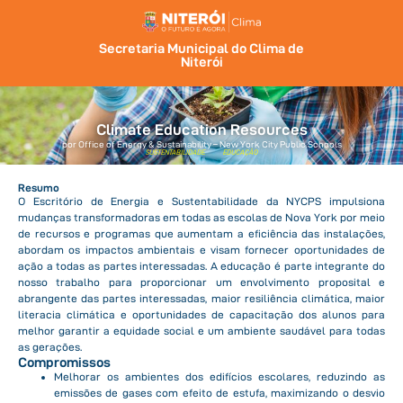
Secretaria Municipal do Clima de
Niterói
Climate Education Resources
por Office of Energy & Sustainability – New York City Public Schools
SUSTENTABILIDADE
EDUCAÇÃO
Resumo
O Escritório de Energia e Sustentabilidade da NYCPS impulsiona
mudanças transformadoras em todas as escolas de Nova York por meio
de recursos e programas que aumentam a eficiência das instalações,
abordam os impactos ambientais e visam fornecer oportunidades de
ação a todas as partes interessadas. A educação é parte integrante do
nosso trabalho para proporcionar um envolvimento proposital e
abrangente das partes interessadas, maior resiliência climática, maior
literacia climática e oportunidades de capacitação dos alunos para
melhor garantir a equidade social e um ambiente saudável para todas
as gerações.
Compromissos
Melhorar os ambientes dos edifícios escolares, reduzindo as
emissões de gases com efeito de estufa, maximizando o desvio