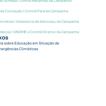
an Almada I Comitê Maranhão da Campanha
a da Conceição I Comitê Pará da Campanha
Dornellas | Assessoria de Advocacy da Campanha
 Melcop I UNDIME e Comitê Diretivo da Campanha
xos
ia sobre Educação em Situação de
ergências Climáticas