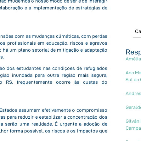
 não mudemos o nosso modo de ser e de interagir
elaboração e a implementação de estratégias de
Ca
imensões com as mudanças
climáticas, com perdas
os profissionais em educação, riscos e agravos
 há um plano setorial de mitigação e adaptação
Resp
s.
Amélia
ção dos estudantes nas
condições de refugiados
Ana Mar
egião
inundada para outra região mais segura,
Sul da
o RS, frequentemente ocorre às custas do
Andres
Gerald
s Estados assumam
efetivamente o compromisso
vas para reduzir e estabilizar a concentração dos
Gilvân
da serão uma realidade. É urgente a
adoção de
Campa
elhor
forma possível, os riscos e os impactos que