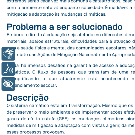
extremos serão cada vez mais comuns e catastróficos, caso
com o ambiente natural enquanto sociedade. É inadiável a 
mitigação e adaptação às mudanças climáticas
.
Problema a ser solucionado
Embora o direito à educação seja afetado em diferentes d
materiais, abalos estruturais, dificuldades para a atuação
d
para a saúde física e mental das
comunidades escolares, não
Libras
no âmbito
das Ações de Mitigação Nacionalmente Apropriada
Ainda, há imensos desafios na garantia de acesso à educa
Voz
climáticos. O fluxo de pessoas que transitam de uma r
exemplificando o que atualmente está
acontecendo n
+ Acessibilidade
distanciamento escolar.
Descrição
O sistema climático está em transformação. Mesmo que o
de preservar o meio ambiente e de implementar
ações efeti
gases de efeito
estufa (GEE), as mudanças climáticas ain
medidas de mitigação e adaptação com vistas a gerir, da m
esses processos provocam.