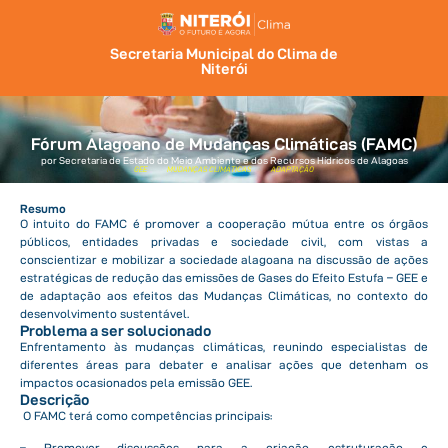
Secretaria Municipal do Clima de
Niterói
Fórum Alagoano de Mudanças Climáticas (FAMC)​
por Secretaria de Estado do Meio Ambiente e dos Recursos Hídricos de Alagoas
GEE
MUDANÇAS CLIMÁTICAS
ADAPTAÇÃO
Resumo
O intuito do FAMC é promover a cooperação mútua entre os órgãos
públicos, entidades privadas e sociedade civil, com vistas a
conscientizar e mobilizar a sociedade alagoana na discussão de ações
estratégicas de redução das emissões de Gases do Efeito Estufa – GEE e
de adaptação aos efeitos das Mudanças Climáticas, no contexto do
desenvolvimento sustentável.
Problema a ser solucionado
Enfrentamento às mudanças climáticas, reunindo especialistas de
diferentes áreas para debater e analisar ações que detenham os
impactos ocasionados pela emissão GEE.
Descrição
O FAMC terá como competências principais:
– Promover discussões para a criação, estruturação e