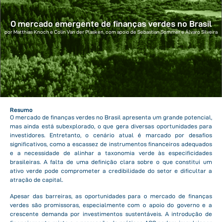
O mercado emergente de finanças verdes no Brasil
por Matthias Knoch e Colin Van der Plasken, com apoio de Sebastian Sommer e Álvaro Silveira
Resumo
O mercado de finanças verdes no Brasil apresenta um grande potencial,
mas ainda está subexplorado, o que gera diversas oportunidades para
investidores. Entretanto, o cenário atual é marcado por desafios
significativos, como a escassez de instrumentos financeiros adequados
e a necessidade de alinhar a taxonomia verde às especificidades
brasileiras. A falta de uma definição clara sobre o que constitui um
ativo verde pode comprometer a credibilidade do setor e dificultar a
atração de capital.
Apesar das barreiras, as oportunidades para o mercado de finanças
verdes são promissoras, especialmente com o apoio do governo e a
crescente demanda por investimentos sustentáveis. A introdução de