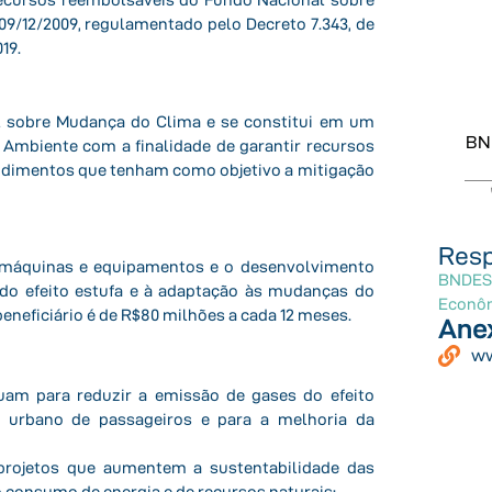
09/12/2009, regulamentado pelo Decreto 7.343, de
19.
l sobre Mudança do Clima e se constitui em um
BN
o Ambiente com a finalidade de garantir recursos
endimentos que tenham como objetivo a mitigação
Resp
 máquinas e equipamentos e o desenvolvimento
BNDES 
do efeito estufa e à adaptação às mudanças do
Econôm
eneficiário é de R$80 milhões a cada 12 meses.
Ane
ww
buam para reduzir a emissão de gases do efeito
vo urbano de passageiros e para a melhoria da
projetos que aumentem a sustentabilidade das
o consumo de energia e de recursos naturais;