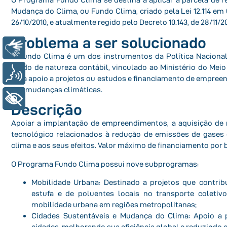
Mudança do Clima, ou Fundo Clima, criado pela Lei 12.114 em 
26/10/2010, e atualmente regido pelo Decreto 10.143, de 28/11/20
Problema a ser solucionado
Libras
O Fundo Clima é um dos instrumentos da Política Naciona
fundo de natureza contábil, vinculado ao Ministério do Mei
Voz
para apoio a projetos ou estudos e financiamento de empre
das mudanças climáticas.
+ Acessibilidade
Descrição
Apoiar a implantação de empreendimentos, a aquisição de
tecnológico relacionados à redução de emissões de gases 
clima e aos seus efeitos. Valor máximo de financiamento por b
O Programa Fundo Clima possui nove subprogramas:
Mobilidade Urbana: Destinado a projetos que contri
estufa e de poluentes locais no transporte coleti
mobilidade urbana em regiões metropolitanas;
Cidades Sustentáveis e Mudança do Clima: Apoio a 
cidades, melhorando sua eficiência global e reduzindo 