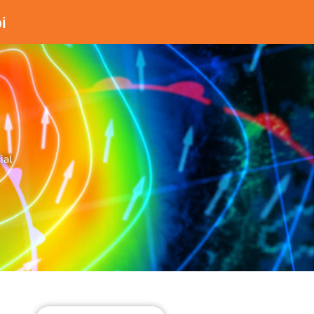
i
ial