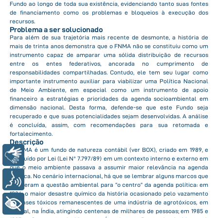
Fundo ao longo de toda sua existência, evidenciando tanto suas fontes
de financiamento como os problemas e bloqueios à execução dos
recursos.
Problema a ser solucionado
Para além de sua trajetória mais recente de desmonte, a história de
mais de trinta anos demonstra que o FNMA não se constituiu como um
instrumento capaz de amparar uma sólida distribuição de recursos
entre os entes federativos, ancorada no cumprimento de
responsabilidades compartilhadas. Contudo, ele tem seu lugar como
importante instrumento auxiliar para viabilizar uma Política Nacional
de Meio Ambiente, em especial como um instrumento de apoio
financeiro a estratégias e prioridades da agenda socioambiental em
dimensão nacional. Desta forma, defende-se que este Fundo seja
recuperado e que suas potencialidades sejam desenvolvidas. A análise
é concluída, assim, com recomendações para sua retomada e
fortalecimento.
Descrição
O FNMA é um fundo de natureza contábil (ver BOX), criado em 1989, e
Libras
instituído por Lei (Lei N° 7.797/89) em um contexto interno e externo em
que o meio ambiente passava a assumir maior relevância na agenda
política. No cenário internacional, há que se lembrar alguns marcos que
Voz
trouxeram a questão ambiental para “o centro” da agenda política: em
1984, o maior desastre químico da história ocasionado pelo vazamento
de gases tóxicos remanescentes de uma indústria de agrotóxicos, em
+ Acessibilidade
Bhopal, na Índia, atingindo centenas de milhares de pessoas; em 1985 e