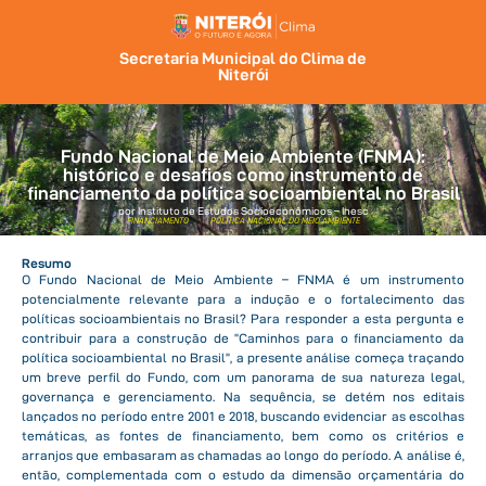
Secretaria Municipal do Clima de
Niterói
Fundo Nacional de Meio Ambiente (FNMA):
histórico e desafios como instrumento de
financiamento da política socioambiental no Brasil
por Instituto de Estudos Socioeconômicos – Inesc
FINANCIAMENTO
POLÍTICA NACIONAL DO MEIO AMBIENTE
Resumo
O Fundo Nacional de Meio Ambiente – FNMA é um instrumento
potencialmente relevante para a indução e o fortalecimento das
políticas socioambientais no Brasil? Para responder a esta pergunta e
contribuir para a construção de “Caminhos para o financiamento da
política socioambiental no Brasil”, a presente análise começa traçando
um breve perfil do Fundo, com um panorama de sua natureza legal,
governança e gerenciamento. Na sequência, se detém nos editais
lançados no período entre 2001 e 2018, buscando evidenciar as escolhas
temáticas, as fontes de financiamento, bem como os critérios e
arranjos que embasaram as chamadas ao longo do período. A análise é,
então, complementada com o estudo da dimensão orçamentária do