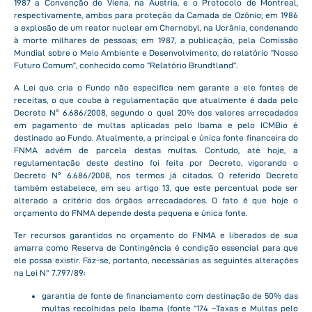
1987 a Convenção de Viena, na Áustria, e o Protocolo de Montreal,
respectivamente, ambos para proteção da Camada de Ozônio; em 1986
a explosão de um reator nuclear em Chernobyl, na Ucrânia, condenando
à morte milhares de pessoas; em 1987, a publicação, pela Comissão
Mundial sobre o Meio Ambiente e Desenvolvimento, do relatório “Nosso
Futuro Comum”, conhecido como “Relatório Brundtland”.
A Lei que cria o Fundo não especifica nem garante a ele fontes de
receitas, o que coube à regulamentação que atualmente é dada pelo
Decreto Nº 6.686/2008, segundo o qual 20% dos valores arrecadados
em pagamento de multas aplicadas pelo Ibama e pelo ICMBio é
destinado ao Fundo. Atualmente, a principal e única fonte financeira do
FNMA advém de parcela destas multas. Contudo, até hoje, a
regulamentação deste destino foi feita por Decreto, vigorando o
Decreto Nº 6.686/2008, nos termos já citados. O referido Decreto
também estabelece, em seu artigo 13, que este percentual pode ser
alterado a critério dos órgãos arrecadadores. O fato é que hoje o
orçamento do FNMA depende desta pequena e única fonte.
Ter recursos garantidos no orçamento do FNMA e liberados de sua
amarra como Reserva de Contingência é condição essencial para que
ele possa existir. Faz-se, portanto, necessárias as seguintes alterações
na Lei N° 7.797/89:
garantia de fonte de financiamento com destinação de 50% das
multas recolhidas pelo Ibama (fonte “174 –Taxas e Multas pelo