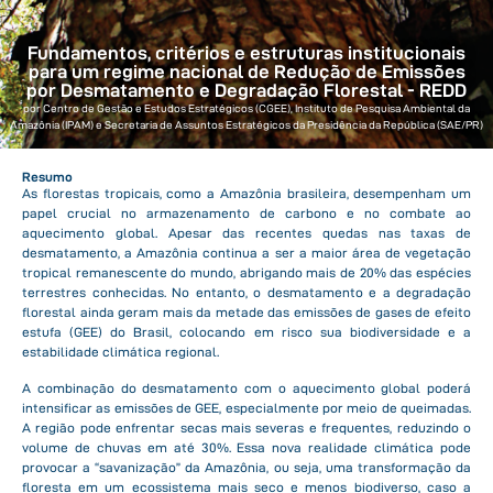
Fundamentos, critérios e estruturas institucionais
para um regime nacional de Redução de Emissões
por Desmatamento e Degradação Florestal - REDD
por Centro de Gestão e Estudos Estratégicos (CGEE), Instituto de Pesquisa Ambiental da
Amazônia (IPAM) e Secretaria de Assuntos Estratégicos da Presidência da República (SAE/PR)
Resumo
As florestas tropicais, como a Amazônia brasileira, desempenham um
papel crucial no armazenamento de carbono e no combate ao
aquecimento global. Apesar das recentes quedas nas taxas de
desmatamento, a Amazônia continua a ser a maior área de vegetação
tropical remanescente do mundo, abrigando mais de 20% das espécies
terrestres conhecidas. No entanto, o desmatamento e a degradação
florestal ainda geram mais da metade das emissões de gases de efeito
estufa (GEE) do Brasil, colocando em risco sua biodiversidade e a
estabilidade climática regional.
A combinação do desmatamento com o aquecimento global poderá
intensificar as emissões de GEE, especialmente por meio de queimadas.
A região pode enfrentar secas mais severas e frequentes, reduzindo o
volume de chuvas em até 30%. Essa nova realidade climática pode
provocar a “savanização” da Amazônia, ou seja, uma transformação da
floresta em um ecossistema mais seco e menos biodiverso, caso a