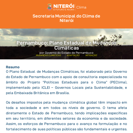
Secretaria Municipal do Clima de
Niterói
Pernambuco: Plano Estadual de Mudanças
Climáticas
por Governo do Estado de Pernambuco
MUDANÇAS CLIMÁTICAS
ADAPTAÇÃO
MITIGAÇÃO
Resumo
O Plano Estadual de Mudanças Climáticas, foi elaborado pelo Governo
do Estado de Pernambuco com o apoio de consultoria especializada no
âmbito do Projeto “Políticas Estaduais para o Clima” (PEClima),
implementado pelo ICLEI – Governos Locais pela Sustentabilidade, e
pela Embaixada Britânica em Brasília.
Os desafios impostos pela mudança climática global têm impacto em
toda a sociedade e em todos os níveis de governo. O tema afeta
diretamente o Estado de Pernambuco, tendo implicações específicas
em seu território, em diferentes setores da economia e da sociedade.
Assim, os esforços de Pernambuco para o avanço na formulação e no
fortalecimento de suas políticas públicas são fundamentais e urgentes.