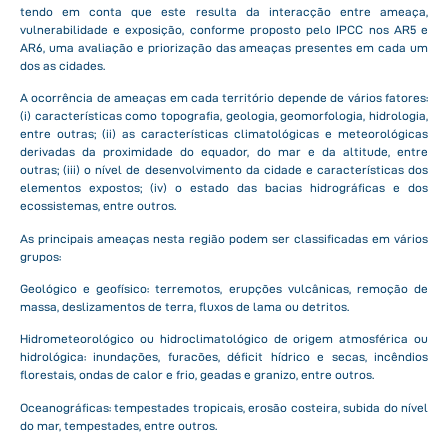
tendo em conta que este resulta da interacção entre ameaça,
vulnerabilidade e exposição, conforme proposto pelo IPCC nos AR5 e
AR6, uma avaliação e priorização das ameaças presentes em cada um
dos as cidades.
A ocorrência de ameaças em cada território depende de vários fatores:
(i) características como topografia, geologia, geomorfologia, hidrologia,
entre outras; (ii) as características climatológicas e meteorológicas
derivadas da proximidade do equador, do mar e da altitude, entre
outras; (iii) o nível de desenvolvimento da cidade e características dos
elementos expostos; (iv) o estado das bacias hidrográficas e dos
ecossistemas, entre outros.
As principais ameaças nesta região podem ser classificadas em vários
grupos:
Geológico e geofísico: terremotos, erupções vulcânicas, remoção de
massa, deslizamentos de terra, fluxos de lama ou detritos.
Hidrometeorológico ou hidroclimatológico de origem atmosférica ou
hidrológica: inundações, furacões, déficit hídrico e secas, incêndios
florestais, ondas de calor e frio, geadas e granizo, entre outros.
Oceanográficas: tempestades tropicais, erosão costeira, subida do nível
do mar, tempestades, entre outros.