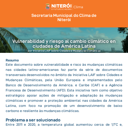
Secretaria Municipal do Clima de
Niterói
Vulnerabilidad y riesgo al cambio climático en
ciudades de América Latina
MUDANÇAS CLIMÁTICAS
VULNERABILIDADE
RISCO
por Iniciativa LAIF sobre Cidades e Mudanças Climáticas
Resumo
Este documento sobre vulnerabilidade e risco às mudanças climáticas
nas cidades latino-americanas faz parte da série de documentos
transversais desenvolvidos no âmbito da Iniciativa LAIF sobre Cidades e
Mudanças Climáticas, pela União Europeia e implementados pelo
Banco de Desenvolvimento da América. e Caribe (CAF) e a Agência
Francesa de Desenvolvimento (AFD). Esta iniciativa tem como objetivo
estratégico apoiar ações de mitigação e adaptação às mudanças
climáticas e promover a proteção ambiental nas cidades da América
Latina, com foco na promoção de um desenvolvimento de baixo
carbono e resiliente às mudanças climáticas.
Problema a ser solucionado
Entre 2011 e 2020, a temperatura global aumentou cerca de 1,1ºC e,