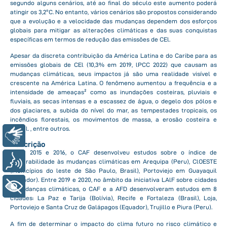
segundo alguns cenários, até ao final do século este aumento poderá
atingir os 3,2ºC. No entanto, vários cenários são propostos considerando
que a evolução e a velocidade das mudanças dependem dos esforços
globais para mitigar as alterações climáticas e das suas conquistas
específicas em termos de redução das emissões de CEl.
Apesar da discreta contribuição da América Latina e do Caribe para as
emissões globais de CEl (10,3% em 2019, lPCC 2022) que causam as
mudanças climáticas, seus impactos já são uma realidade visível e
crescente na América Latina. O fenômeno aumentou a frequência e a
intensidade de ameaças² como as inundações costeiras, pluviais e
fluviais, as secas intensas e a escassez de água, o degelo dos pólos e
dos glaciares, a subida do nível do mar, as tempestades tropicais, os
incêndios florestais, os movimentos de massa, a erosão costeira e
fluvial. , entre outros.
Libras
Descrição
Entre 2015 e 2016, o CAF desenvolveu estudos sobre o índice de
Voz
vulnerabilidade às mudanças climáticas em Arequipa (Peru), ClOESTE
(Municípios do leste de São Paulo, Brasil), Portoviejo em Guayaquil
(Equador). Entre 2019 e 2020, no âmbito da iniciativa LAlF sobre cidades
+ Acessibilidade
e mudanças climáticas, o CAF e a AFD desenvolveram estudos em 8
cidades: La Paz e Tarija (Bolívia), Recife e Fortaleza (Brasil), Loja,
Portoviejo e Santa Cruz de Galápagos (Equador), Trujillo e Piura (Peru).
A fim de determinar o impacto do clima futuro no risco climático e