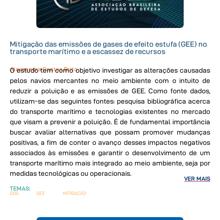
Mitigação das emissões de gases de efeito estufa (GEE) no
transporte marítimo e a escassez de recursos
Alessandra Dantas Brito
O estudo tem como objetivo investigar as alterações causadas
pelos navios mercantes no meio ambiente com o intuito de
reduzir a poluição e as emissões de GEE. Como fonte dados,
utilizam-se das seguintes fontes: pesquisa bibliográfica acerca
do transporte marítimo e tecnologias existentes no mercado
que visam a prevenir a poluição. É de fundamental importância
buscar avaliar alternativas que possam promover mudanças
positivas, a fim de conter o avanço desses impactos negativos
associados às emissões e garantir o desenvolvimento de um
transporte marítimo mais integrado ao meio ambiente, seja por
medidas tecnológicas ou operacionais.
VER MAIS
TEMAS:
ODS
GEE
MITIGAÇÃO