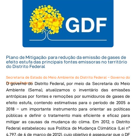
Plano de Mitigação: para redução da emissão de gases de
efeito estufa das principais fontes emissoras no território
do Distrito Federal
Secretaria de Estado do Meio Ambiente do Distrito Federal – Governo do
Distrito Federal
O governo do Distrito Federal, por meio da Secretaria do Meio
Ambiente (Sema), atualizamos o inventário das emissões
antrópicas por fontes e remoções por sumidouros de gases de
efeito estufa, contendo estimativas para o período de 2005 a
2018 – um importante instrumento para orientar as políticas
públicas e definir o tratamento mais eficiente e eficaz para
mitigar as causas da mudança do clima. Em 2012, o Distrito
Federal estabeleceu sua Política de Mudança Climática (Lei nº
4.797, de 6 de março de 2012), cujo objetivo é assegurar que o DF