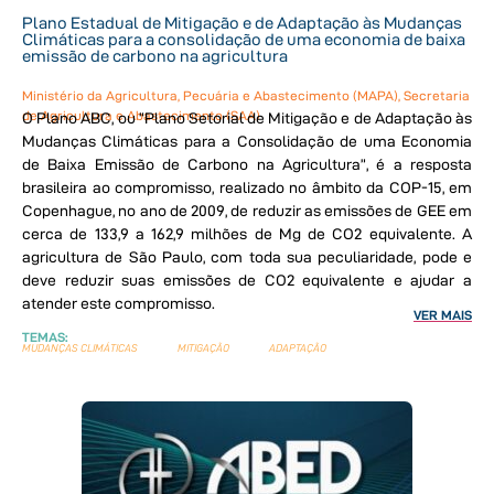
Plano Estadual de Mitigação e de Adaptação às Mudanças
Climáticas para a consolidação de uma economia de baixa
emissão de carbono na agricultura
Ministério da Agricultura, Pecuária e Abastecimento (MAPA), Secretaria
de Agricultura e Abastecimento (SAA)
O Plano ABC, ou “Plano Setorial de Mitigação e de Adaptação às
Mudanças Climáticas para a Consolidação de uma Economia
de Baixa Emissão de Carbono na Agricultura”, é a resposta
brasileira ao compromisso, realizado no âmbito da COP-15, em
Copenhague, no ano de 2009, de reduzir as emissões de GEE em
cerca de 133,9 a 162,9 milhões de Mg de CO2 equivalente. A
agricultura de São Paulo, com toda sua peculiaridade, pode e
deve reduzir suas emissões de CO2 equivalente e ajudar a
atender este compromisso.
VER MAIS
TEMAS:
MUDANÇAS CLIMÁTICAS
MITIGAÇÃO
ADAPTAÇÃO