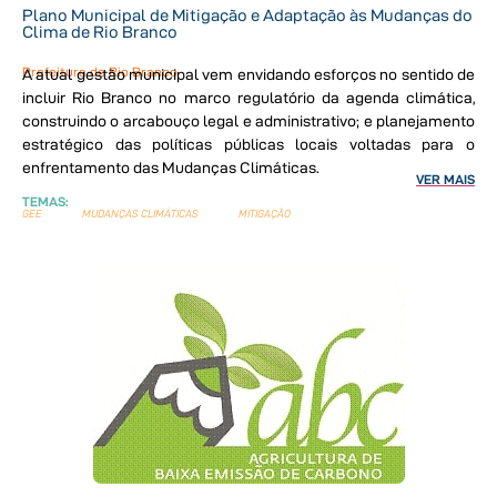
Plano Municipal de Mitigação e Adaptação às Mudanças do
Clima de Rio Branco
Prefeitura de Rio Branco
A atual gestão municipal vem envidando esforços no sentido de
incluir Rio Branco no marco regulatório da agenda climática,
construindo o arcabouço legal e administrativo; e planejamento
estratégico das políticas públicas locais voltadas para o
enfrentamento das Mudanças Climáticas.
VER MAIS
TEMAS:
GEE
MUDANÇAS CLIMÁTICAS
MITIGAÇÃO