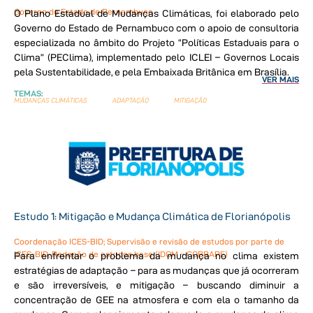
Governo do Estado de Pernambuco
O Plano Estadual de Mudanças Climáticas, foi elaborado pelo
Governo do Estado de Pernambuco com o apoio de consultoria
especializada no âmbito do Projeto “Políticas Estaduais para o
Clima” (PEClima), implementado pelo ICLEI – Governos Locais
pela Sustentabilidade, e pela Embaixada Britânica em Brasília.
VER MAIS
TEMAS:
MUDANÇAS CLIMÁTICAS
ADAPTAÇÃO
MITIGAÇÃO
Estudo 1: Mitigação e Mudança Climática de Florianópolis
Coordenação ICES-BID; Supervisão e revisão de estudos por parte de
ICES-BID; Redação de estudos base (IDOM – COBRAPE)
Para enfrentar o problema da mudança no clima existem
estratégias de adaptação – para as mudanças que já ocorreram
e são irreversíveis, e mitigação – buscando diminuir a
concentração de GEE na atmosfera e com ela o tamanho da