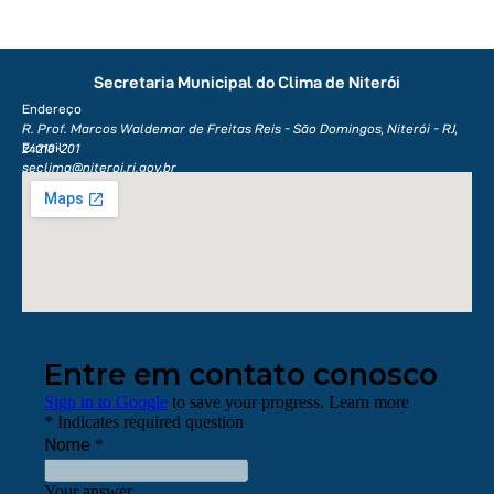
Secretaria Municipal do Clima de Niterói
Endereço
R. Prof. Marcos Waldemar de Freitas Reis - São Domingos, Niterói - RJ,
E-mail
24210-201
seclima@niteroi.rj.gov.br